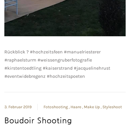
Rückblick ? #hochzeitsfeen #manuelriesterer
#raphaelsturm #weissengruberfotografie
#kirstentoedtling #kaiserstrand #jacquelinehrust
#eventwidebregenz #hochzeitspoeten
3. Februar 2019
Fotoshooting
Haare
Make Up
Styleshoot
Boudoir Shooting